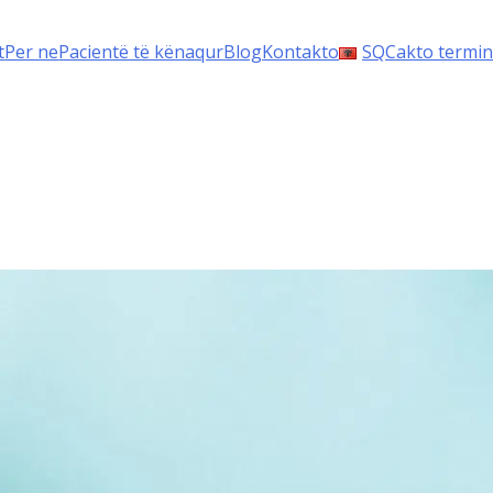
t
Per ne
Pacientë të kënaqur
Blog
Kontakto
SQ
Cakto termin