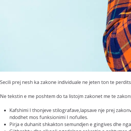
Secili prej nesh ka zakone individuale ne jeten ton te perd
Ne tekstin e me poshtem do ta listojm zakonet me te zako
Kafshimi I thonjeve stilografave,lapsave nje prej zakon
ndodhet mos funksionimi I nofulles.
Pirja e duhanit shkakton semundjen e gingives dhe nga