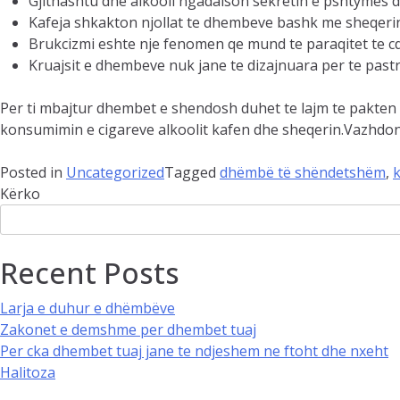
Gjithashtu dhe alkooli ngadalson sekretin e pshtymes dh
Kafeja shkakton njollat te dhembeve bashk me sheqerin e
Brukcizmi eshte nje fenomen qe mund te paraqitet te c
Kruajsit e dhembeve nuk jane te dizajnuara per te p
Per ti mbajtur dhembet e shendosh duhet te lajm te pakten d
konsumimin e cigareve alkoolit kafen dhe sheqerin.Vazhdoni 
Posted in
Uncategorized
Tagged
dhëmbë të shëndetshëm
,
k
Kërko
Recent Posts
Larja e duhur e dhëmbëve
Zakonet e demshme per dhembet tuaj
Per cka dhembet tuaj jane te ndjeshem ne ftoht dhe nxeht
Halitoza