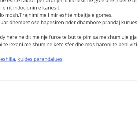
e eshte faktor per ardhjen e kariesit ne goje dhe indet e bu
 rit indocionin e kariesit.
do mosh.Trajnimi me I mir eshte mbajtja e gomes.
astruar dhembet ose hapesiren nder dhambore prandaj kuru
y here ne dit me nje furce te but te pim sa me shum uje gjat
te lexoni me shum ne kete sfer dhe mos haroni te beni vizit
ëshilla
,
kujdes parandalues