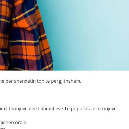
dhe per shendetin ton te pergjithshem.
im I thonjeve dhe I dhembeve.Te popullata e te rinjeve
jienen orale.