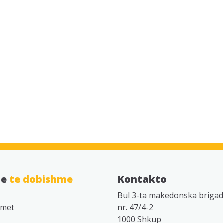
je
te dobishme
Kontakto
Bul 3-ta makedonska briga
imet
nr. 47/4-2
1000 Shkup