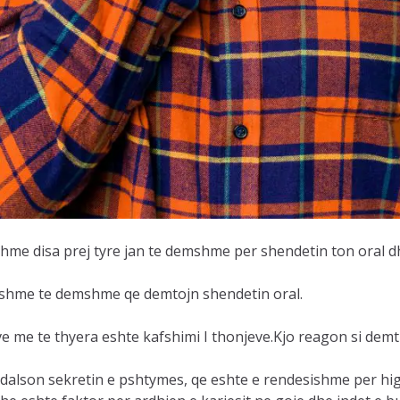
itshme disa prej tyre jan te demshme per shendetin ton oral 
nshme te demshme qe demtojn shendetin oral.
ve me te thyera eshte kafshimi I thonjeve.Kjo reagon si demt
dalson sekretin e pshtymes, qe eshte e rendesishme per hig