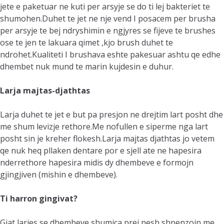
jete e paketuar ne kuti per arsyje se do ti lej bakteriet te
shumohen.Duhet te jet ne nje vend I posacem per brusha
per arsyje te bej ndryshimin e ngjyres se fijeve te brushes
ose te jen te lakuara qimet ,kjo brush duhet te
ndrohet.Kualiteti I brushava eshte pakesuar ashtu qe edhe
dhembet nuk mund te marin kujdesin e duhur.
Larja majtas-djathtas
Larja duhet te jet e but pa presjon ne drejtim lart posht dhe
me shum levizje rethore.Me nofullen e siperme nga lart
posht sin je kreher flokesh.Larja majtas djathtas jo vetem
qe nuk heq pllaken dentare por e sjell ate ne hapesira
nderrethore hapesira midis dy dhembeve e formojn
gjingjiven (mishin e dhembeve).
Ti harron gingivat
?
Gjat larjes se dhembeve shumica prej nesh shpenzojn me