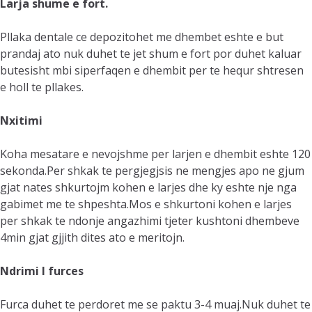
Larja shume e fort.
Pllaka dentale ce depozitohet me dhembet eshte e but
prandaj ato nuk duhet te jet shum e fort por duhet kaluar
butesisht mbi siperfaqen e dhembit per te hequr shtresen
e holl te pllakes.
Nxitimi
Koha mesatare e nevojshme per larjen e dhembit eshte 120
sekonda.Per shkak te pergjegjsis ne mengjes apo ne gjum
gjat nates shkurtojm kohen e larjes dhe ky eshte nje nga
gabimet me te shpeshta.Mos e shkurtoni kohen e larjes
per shkak te ndonje angazhimi tjeter kushtoni dhembeve
4min gjat gjjith dites ato e meritojn.
Ndrimi I furces
Furca duhet te perdoret me se paktu 3-4 muaj.Nuk duhet te