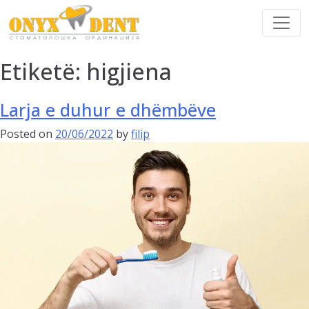
Etiketë:
higjiena
Larja e duhur e dhëmbëve
Posted on
20/06/2022
by
filip