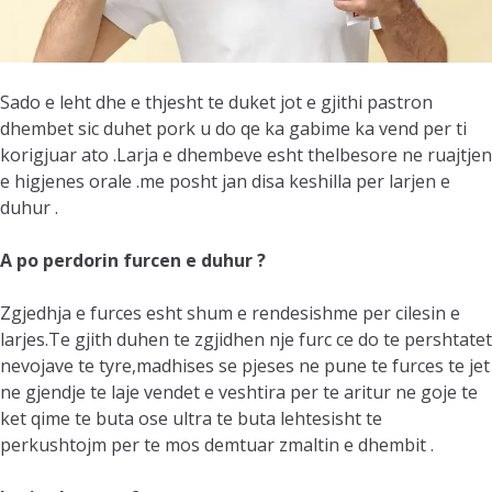
Sado e leht dhe e thjesht te duket jot e gjithi pastron
dhembet sic duhet pork u do qe ka gabime ka vend per ti
korigjuar ato .Larja e dhembeve esht thelbesore ne ruajtjen
e higjenes orale .me posht jan disa keshilla per larjen e
duhur .
A po perdorin furcen e duhur ?
Zgjedhja e furces esht shum e rendesishme per cilesin e
larjes.Te gjith duhen te zgjidhen nje furc ce do te pershtatet
nevojave te tyre,madhises se pjeses ne pune te furces te jet
ne gjendje te laje vendet e veshtira per te aritur ne goje te
ket qime te buta ose ultra te buta lehtesisht te
perkushtojm per te mos demtuar zmaltin e dhembit .