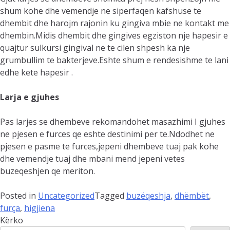
shum kohe dhe vemendje ne siperfaqen kafshuse te
dhembit dhe harojm rajonin ku gingiva mbie ne kontakt me
dhembin.Midis dhembit dhe gingives egziston nje hapesir e
quajtur sulkursi gingival ne te cilen shpesh ka nje
grumbullim te bakterjeve.Eshte shum e rendesishme te lani
edhe kete hapesir .
Larja e gjuhes
Pas larjes se dhembeve rekomandohet masazhimi I gjuhes
ne pjesen e furces qe eshte destinimi per te.Ndodhet ne
pjesen e pasme te furces,jepeni dhembeve tuaj pak kohe
dhe vemendje tuaj dhe mbani mend jepeni vetes
buzeqeshjen qe meriton.
Posted in
Uncategorized
Tagged
buzëqeshja
,
dhëmbët
,
furça
,
higjiena
Kërko