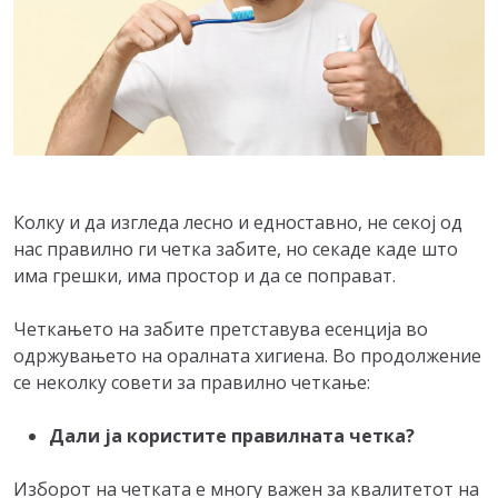
Колку и да изгледа лесно и едноставно, не секој од
нас правилно ги четка забите, но секаде каде што
има грешки, има простор и да се поправат.
Четкањето на забите претставува есенција во
одржувањето на оралната хигиена. Во продолжение
се неколку совети за правилно четкање:
Дали ја користите правилната четка?
Изборот на четката е многу важен за квалитетот на