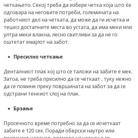
четкањето. Секој треба да избере четка која што ќе
одговара на неговите потреби, големината на
работниот дел на четката, да може да ги исчетка и
тешко достапните места во устата, да има меки или
ултра меки влакна, лесно свитливи за да не го
оштетат емајлот на забот.
Пресилно четкање
Денталниот плак кој што се таложи на забите е мек.
Затоа, не треба пресилно да се четкаат , туку нежно
да се помине преку површината на забот за да се
одстрани тенкиот слој на плак.
Брзање
Просечното време потребно за да се исчеткаат
забите е 120 сек. Поради обврски наутро или
поспаност навечер, времето на четкање го