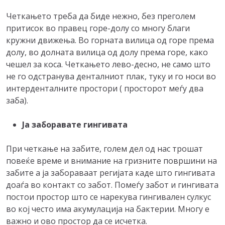
Четкањето треба да биде нежно, без преголем
притисок во правец горе-долу со многу благи
кружни движења. Во горната вилица од горе према
долу, во долната вилица од долу према горе, како
чешел за коса. Четкањето лево-десно, не само што
не го одстранува денталниот плак, туку и го носи во
интерденталните простори ( просторот меѓу два
заба).
Ја заборавате гингивата
При четкање на забите, голем дел од нас трошат
повеќе време и внимание на гризните површини на
забите а ја забораваат регијата каде што гингивата
доаѓа во контакт со забот. Помеѓу забот и гингивата
постои простор што се нарекува гингивален сулкус
во кој често има акумулација на бактерии. Многу е
важно и ово простор да се исчетка.