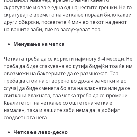
скратуваме и ова е една од најчестите грешки. Не го
скратувајте времето на четкање поради било какви
други обврски, посветете 4 мин во текот на денот
на вашите заби, тие го заслужуваат тоа.
Менување на четка
Четката треба да се користи најмногу 3-4 месеци. Не
треба да биде спакувана во кутија бидејќи тоа ќе им
овозможи на бактериите да се размножат. Таа
треба да стои на отворено во држач за четки и во
случај да биде сменета бојата на влакната или да се
свиткани влакната, таа четка треба да се промени.
Квалитетот на четкање со оштетена четка е
намален, така и вашите заби нема да ја добијат
соодветната нега.
Четкање лево-десно