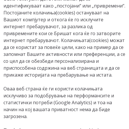
идентификуваат како „постојани“ или „привремени“.
Постојаните колачиња(cookies) остануваат на
Вашиот компјутер и откога ќе го исклучите
интернет пребарувачот, за разлика од
привремените кои се бришат кога ќе го затворите
интернет пребарувачот. Колачињата(cookies) можат
да се користат за повеќе цели, како на пример да се
запомнат Вашите активности или преференции, а се
со цел да се обезбеди персонализирана и
приспособена содржина на веб страницата и да се
прикаже историјата на пребарување на истата.
Oваа веб страна ќе ги користи колачињата
исклучиво за подобрување на перформансите и
статистички потреби (Google Analytics) и тоа на
начин на кој вашата приватност нема да биде
загрозена.